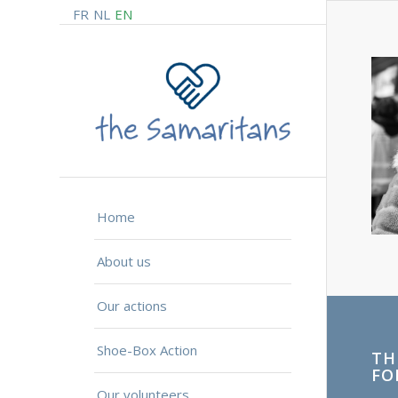
FR
NL
EN
Home
About us
Our actions
Shoe-Box Action
TH
FO
Our volunteers