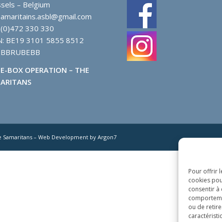
sels – Belgium
samaritains.asbl@gmail.com
 (0)472 330 330
N: BE19 3101 5855 8512
: BBRUBEBB
E-BOX OPERATION – THE
ARITANS
e Samaritans – Web Development by Argon7
Pour offrir 
cookies pou
consentir à
comportement
ou de retire
caractéristi