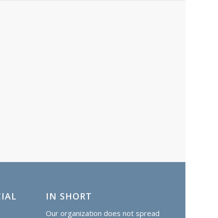
IAL
IN SHORT
Our organization does not spread