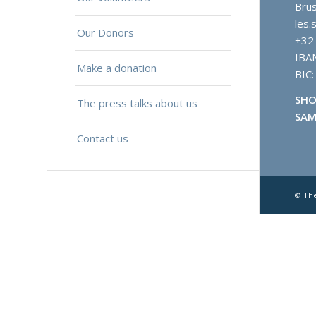
Brus
les.
Our Donors
+32
IBA
Make a donation
BIC
SHO
The press talks about us
SAM
Contact us
© Th