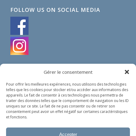
FOLLOW US ON SOCIAL MEDIA
Gérer le consentement
Pour offrir les meilleures expériences, nous utilisons des technologies
telles que les cookies pour stocker et/ou accéder aux informations des
IN SHORT
appareils. Le fait de consentir à ces technologies nous permettra de
traiter des données telles que le comportement de navigation ou les ID
Our organization does not spread any political nor
uniques sur ce site. Le fait de ne pas consentir ou de retirer son
religious ideology. Our only goal is to help people in
consentement peut avoir un effet négatif sur certaines caractéristiques
need, whoever they are and wherever they come
et fonctions.
from.
Accepter
Privacy policy (in French)