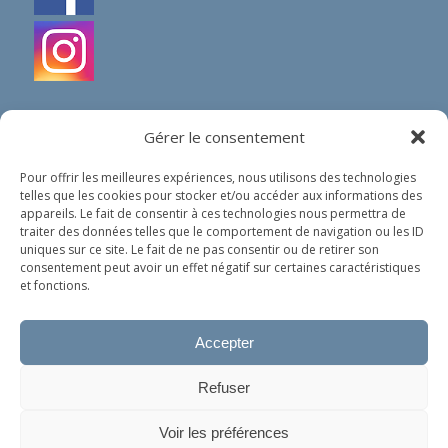
Gérer le consentement
Pour offrir les meilleures expériences, nous utilisons des technologies
telles que les cookies pour stocker et/ou accéder aux informations des
IN SHORT
appareils. Le fait de consentir à ces technologies nous permettra de
traiter des données telles que le comportement de navigation ou les ID
Our organization does not spread any political nor
uniques sur ce site. Le fait de ne pas consentir ou de retirer son
religious ideology. Our only goal is to help people in
consentement peut avoir un effet négatif sur certaines caractéristiques
need, whoever they are and wherever they come
et fonctions.
from.
Accepter
Privacy policy (in French)
Refuser
Ce site utilise des cookies. En continuant à surfer dessus, vous
Voir les préférences
acceptez leur utilisation.