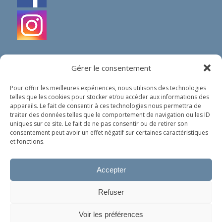
Gérer le consentement
Pour offrir les meilleures expériences, nous utilisons des technologies
telles que les cookies pour stocker et/ou accéder aux informations des
IN SHORT
appareils. Le fait de consentir à ces technologies nous permettra de
traiter des données telles que le comportement de navigation ou les ID
Our organization does not spread any political nor
uniques sur ce site. Le fait de ne pas consentir ou de retirer son
religious ideology. Our only goal is to help people in
consentement peut avoir un effet négatif sur certaines caractéristiques
need, whoever they are and wherever they come
et fonctions.
from.
Accepter
Privacy policy (in French)
Refuser
Ce site utilise des cookies. En continuant à surfer dessus, vous
Voir les préférences
acceptez leur utilisation.