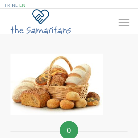
FR
NL
EN
0