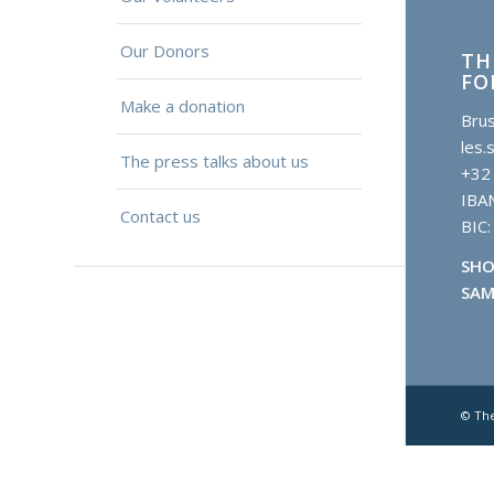
Our Donors
TH
FO
Make a donation
Brus
les.
The press talks about us
+32
IBA
Contact us
BIC
SHO
SAM
© Th