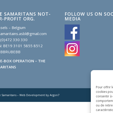
E SAMARITANS NOT-
FOLLOW US ON SOC
R-PROFIT ORG.
MEDIA
sels – Belgium
samaritains.asbl@gmail.com
 (0)472 330 330
N: BE19 3101 5855 8512
: BBRUBEBB
E-BOX OPERATION – THE
ARITANS
Pour offrir 
cookies pou
e Samaritans – Web Development by Argon7
consentir à
comportement
ou de retire
caractéristi