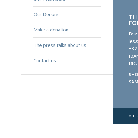
Our Donors
TH
FO
Make a donation
Brus
les.
The press talks about us
+32
IBA
Contact us
BIC
SHO
SAM
© Th