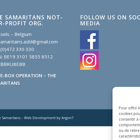
E SAMARITANS NOT-
FOLLOW US ON SOC
R-PROFIT ORG.
MEDIA
sels – Belgium
samaritains.asbl@gmail.com
 (0)472 330 330
N: BE19 3101 5855 8512
: BBRUBEBB
E-BOX OPERATION – THE
ARITANS
Pour offrir 
cookies pou
e Samaritans – Web Development by Argon7
consentir à
comportement
ou de retire
caractéristi