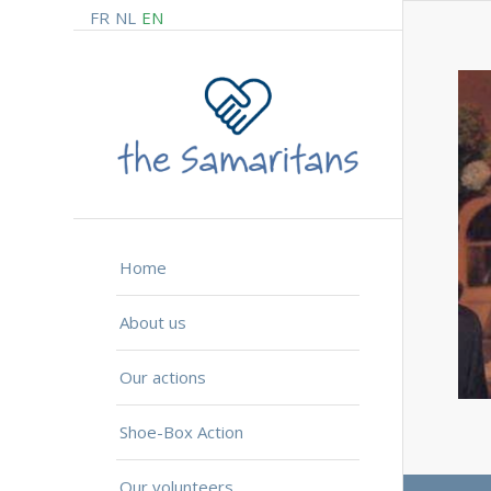
FR
NL
EN
Home
About us
Our actions
Shoe-Box Action
Our volunteers