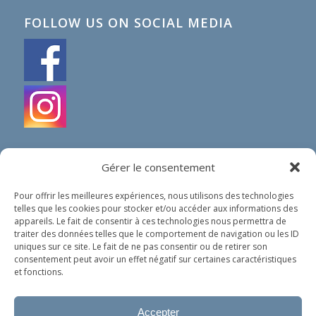
FOLLOW US ON SOCIAL MEDIA
Gérer le consentement
Pour offrir les meilleures expériences, nous utilisons des technologies
telles que les cookies pour stocker et/ou accéder aux informations des
IN SHORT
appareils. Le fait de consentir à ces technologies nous permettra de
traiter des données telles que le comportement de navigation ou les ID
Our organization does not spread any political nor
uniques sur ce site. Le fait de ne pas consentir ou de retirer son
religious ideology. Our only goal is to help people in
consentement peut avoir un effet négatif sur certaines caractéristiques
need, whoever they are and wherever they come
et fonctions.
from.
Accepter
Privacy policy (in French)