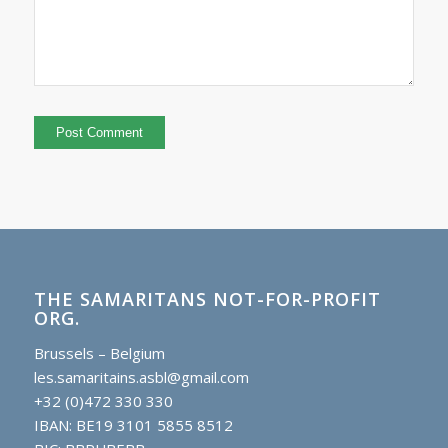
THE SAMARITANS NOT-FOR-PROFIT
ORG.
Brussels – Belgium
les.samaritains.asbl@gmail.com
+32 (0)472 330 330
IBAN: BE19 3101 5855 8512