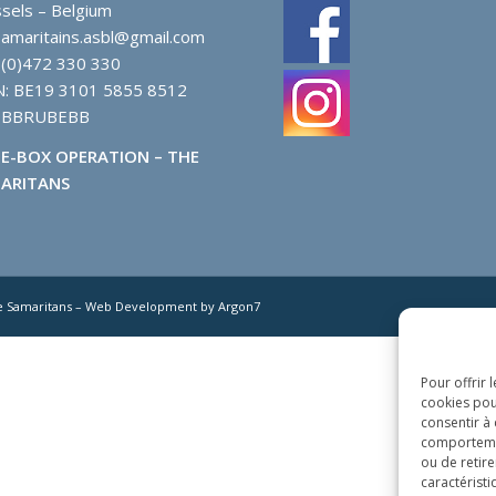
sels – Belgium
samaritains.asbl@gmail.com
 (0)472 330 330
N: BE19 3101 5855 8512
: BBRUBEBB
E-BOX OPERATION – THE
ARITANS
e Samaritans – Web Development by Argon7
Pour offrir 
cookies pou
consentir à
comportement
ou de retire
caractéristi