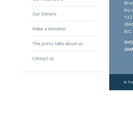
Brus
les.
Our Donors
+32
IBA
Make a donation
BIC
SHO
The press talks about us
SAM
Contact us
© Th