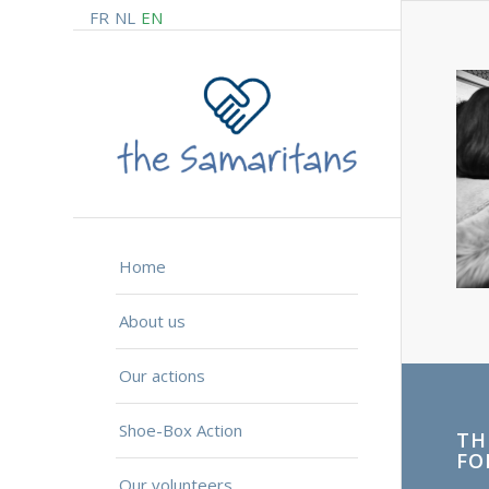
FR
NL
EN
Home
About us
Our actions
Shoe-Box Action
TH
FO
Our volunteers