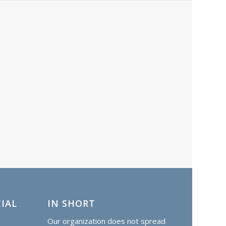
IAL
IN SHORT
Our organization does not spread