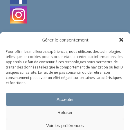
Gérer le consentement
Pour offrir les meilleures expériences, nous utilisons des technologies
telles que les cookies pour stocker et/ou accéder aux informations des
IN SHORT
appareils. Le fait de consentir à ces technologies nous permettra de
traiter des données telles que le comportement de navigation ou les ID
Our organization does not spread any political nor
uniques sur ce site. Le fait de ne pas consentir ou de retirer son
religious ideology. Our only goal is to help people in
consentement peut avoir un effet négatif sur certaines caractéristiques
need, whoever they are and wherever they come
et fonctions.
from.
Accepter
Privacy policy (in French)
Refuser
Ce site utilise des cookies. En continuant à surfer dessus, vous
Voir les préférences
acceptez leur utilisation.