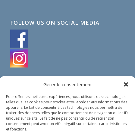
FOLLOW US ON SOCIAL MEDIA
Gérer le consentement
Pour offrir les meilleures expériences, nous utilisons des technologies
telles que les cookies pour stocker et/ou accéder aux informations des
IN SHORT
appareils. Le fait de consentir à ces technologies nous permettra de
traiter des données telles que le comportement de navigation ou les ID
Our organization does not spread any political nor
uniques sur ce site. Le fait de ne pas consentir ou de retirer son
religious ideology. Our only goal is to help people in
consentement peut avoir un effet négatif sur certaines caractéristiques
need, whoever they are and wherever they come
et fonctions.