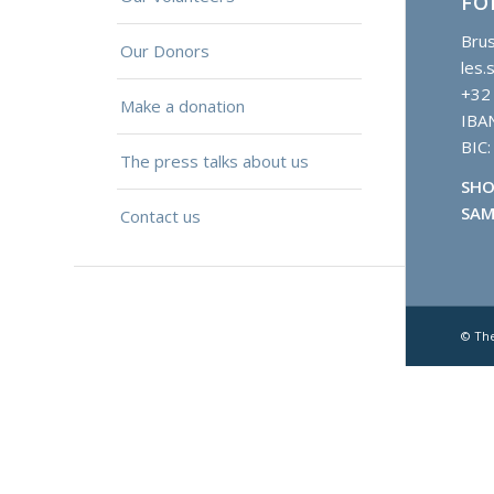
FO
Brus
Our Donors
les.
+32
Make a donation
IBA
BIC
The press talks about us
SHO
SAM
Contact us
© Th