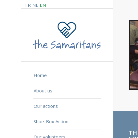
FR
NL
EN
Home
About us
Our actions
Shoe-Box Action
TH
Our volunteers