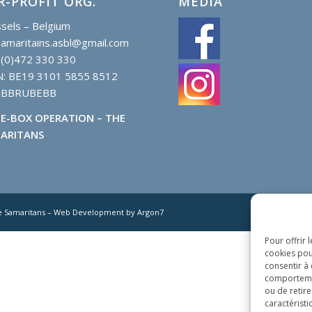
R-PROFIT ORG.
MEDIA
sels – Belgium
samaritains.asbl@gmail.com
 (0)472 330 330
N: BE19 3101 5855 8512
: BBRUBEBB
E-BOX OPERATION – THE
ARITANS
e Samaritans – Web Development by Argon7
Pour offrir 
cookies pou
consentir à
comportement
ou de retire
caractéristi